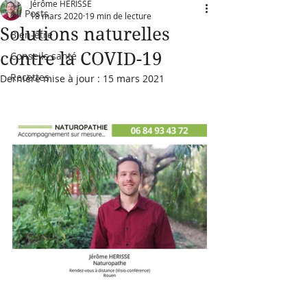
Jérôme HERISSE
All Posts
18 mars 2020
19 min de lecture
Solutions naturelles
Bien-être
contre la COVID-19
Conseils santé
Recettes
Dernière mise à jour :
15 mars 2021