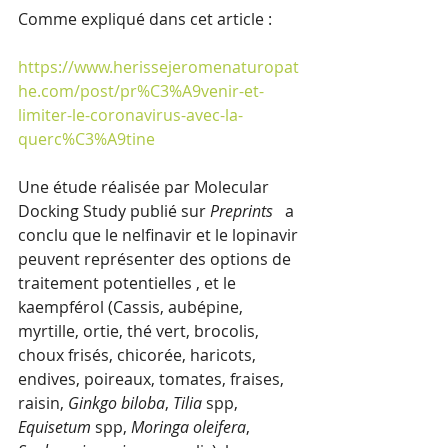
Comme expliqué dans cet article : 
https://www.herissejeromenaturopat
he.com/post/pr%C3%A9venir-et-
limiter-le-coronavirus-avec-la-
querc%C3%A9tine
Une étude réalisée par Molecular 
Docking Study publié sur 
Preprints 
 a 
conclu que le nelfinavir et le lopinavir 
peuvent représenter des options de 
traitement potentielles , et le 
kaempférol (Cassis, aubépine, 
myrtille, ortie, thé vert, brocolis, 
choux frisés, chicorée, haricots, 
endives, poireaux, tomates, fraises, 
raisin, 
Ginkgo biloba
, 
Tilia
 spp, 
Equisetum
 spp, 
Moringa oleifera
, 