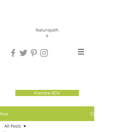
Hérissé
Jérôme
Naturopath
e
Prendre RDV
Post
All Posts