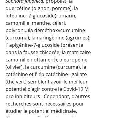
Sophora japonica
, propolis), la 
quercétine (oignon, pomme), la 
lutéoline -7-glucoside(romarin, 
camomille, menthe, céleri, 
poivron…)la déméthoxycurcumine 
(curcuma), la naringénine (agrûmes), 
l' apigénine-7-glucoside (présente 
dans la fausse chicorée, la matricaire 
camomille nottament), oleuropéine 
(olivier), la curcumine (curcuma), la 
catéchine et l' épicatéchine –gallate 
(thé vert) semblent avoir le meilleur 
potentiel d'agir contre le Covid-19 M 
pro inhibiteurs . Cependant, d’autres 
recherches sont nécessaires pour 
étudier le potentiel médicinale.
Khaerunnisa, S .; Kurniawan, H .; 
Awaluddin, R .; Suhartati, S .; 
Soetjipto, S. Inhibiteur potentiel de la 