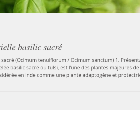
ielle basilic sacré
ic sacré (Ocimum tenuiflorum / Ocimum sanctum) 1. Présentat
ée basilic sacré ou tulsi, est l’une des plantes majeures d
onsidérée en Inde comme une plante adaptogène et protectrice
et immunitaire. Informations à titre indicatif ne remplacent