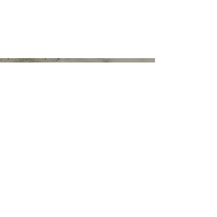
Rouen
herissejerome76240@gmail.com
Hérissé Jérôme
Tél :
06 84 93 43 72
Prendre RDV
Naturopathe