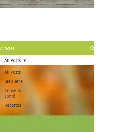
Articles
Articles
All Posts
All Posts
Bien-être
Conseils
santé
Recettes