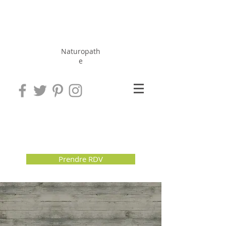
Hérissé
Jérôme
Naturopath
e
Prendre RDV