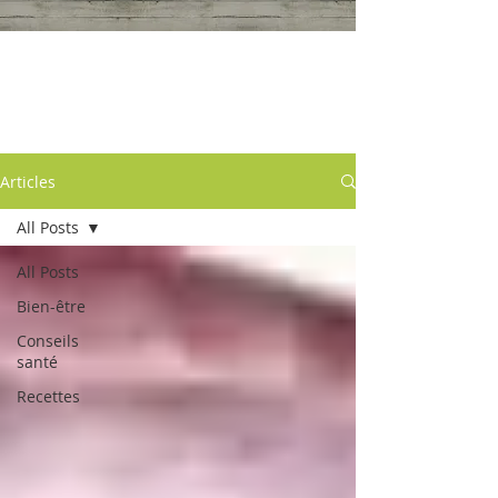
Articles
Articles
All Posts
All Posts
Bien-être
Conseils
santé
Recettes