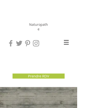
Hérissé
Jérôme
Naturopath
e
Prendre RDV