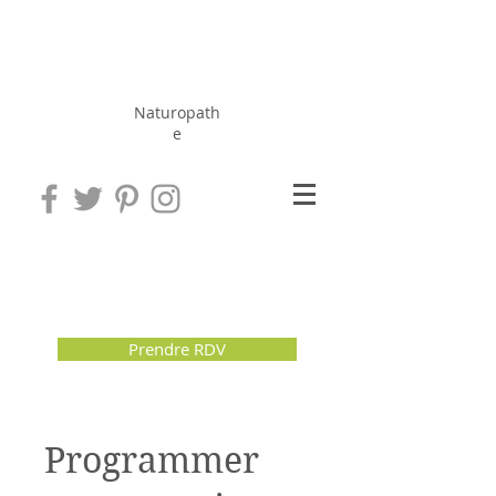
Hérissé
Jérôme
Naturopath
e
Prendre RDV
Programmer