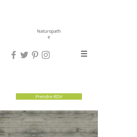
Hérissé
Jérôme
Naturopath
e
Prendre RDV