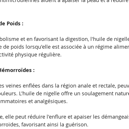
ntimicrobiennes aident à apaiser la peau et à réduire
de Poids : 
olisme et en favorisant la digestion, l'huile de nigell
e de poids lorsqu'elle est associée à un régime alimen
ctivité physique régulière.
 Hémorroïdes :
s veines enflées dans la région anale et rectale, peu
ouleurs. L'huile de nigelle offre un soulagement natur
lammatoires et analgésiques. 
e, elle peut réduire l'enflure et apaiser les démangea
roïdes, favorisant ainsi la guérison.