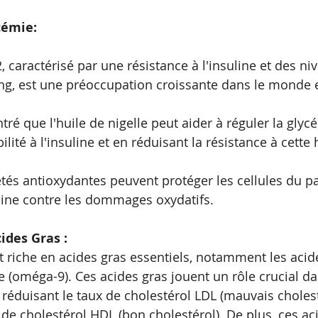
cémie:
, caractérisé par une résistance à l'insuline et des ni
ng, est une préoccupation croissante dans le monde e
ré que l'huile de nigelle peut aider à réguler la glyc
ilité à l'insuline et en réduisant la résistance à cett
étés antioxydantes peuvent protéger les cellules du p
line contre les dommages oxydatifs.
ides Gras :
st riche en acides gras essentiels, notamment les acid
e (oméga-9). Ces acides gras jouent un rôle crucial da
 réduisant le taux de cholestérol LDL (mauvais cholest
de cholestérol HDL (bon cholestérol). De plus, ces ac