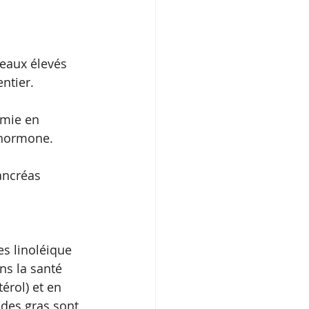
veaux élevés 
ntier. 
émie en 
e hormone. 
ancréas 
es linoléique 
ns la santé 
érol) et en 
ides gras sont 