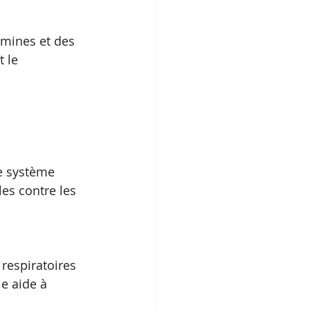
amines et des 
 le 
le système 
les contre les 
respiratoires 
le aide à 