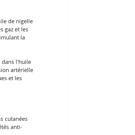
le de nigelle 
s gaz et les 
imulant la 
 dans l'huile 
ion artérielle 
es et les 
ns cutanées 
étés anti-