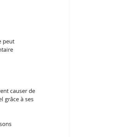
 
e peut 
taire 
vent causer de 
el grâce à ses 
isons 