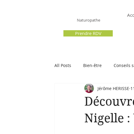
Hérissé Jérôme
Acc
Naturopathe
Prendre RDV
All Posts
Bien-être
Conseils 
Jérôme HERISSE
1
Découvre
Nigelle 