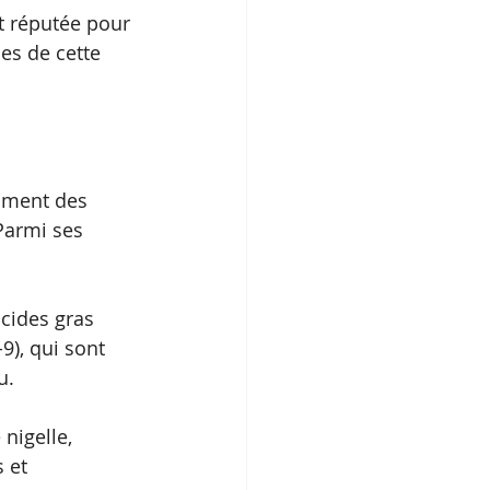
st réputée pour 
es de cette 
mment des 
Parmi ses 
acides gras 
9), qui sont 
u.
nigelle, 
 et 