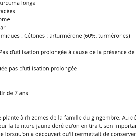
Curcuma longa
racées 
izome
car
miques : Cétones : arturmérone (60%, turmérones)
Pas d’utilisation prolongée à cause de la présence de
uée pas d'utilisation prolongée 
tir de 7 ans
r la teinture jaune doré qu'on en tirait, son importan
ée lorsqu'on a découvert qu'il permettait de conserver