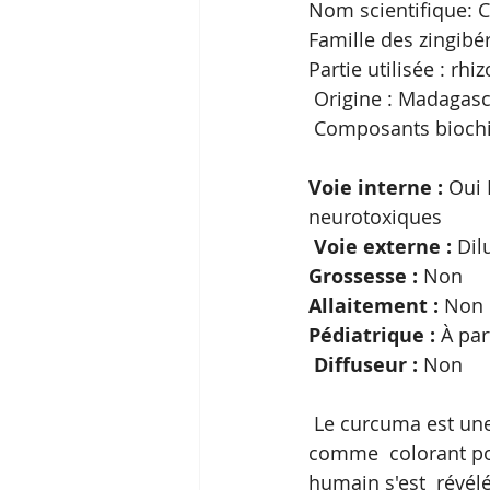
Nom scientifique: 
Famille des zingibé
Partie utilisée : rh
 Origine : Madagas
 Composants biochi
Voie interne : 
Oui 
neurotoxiques
 Voie externe :
 Dil
Grossesse :
 Non 
Allaitement :
 Non 
Pédiatrique :
 À par
Diffuseur :
 Non
 Le curcuma est une plante à rhizomes de la famille du gingembre. Au départ utilisée 
comme  colorant pou
humain s'est  révél