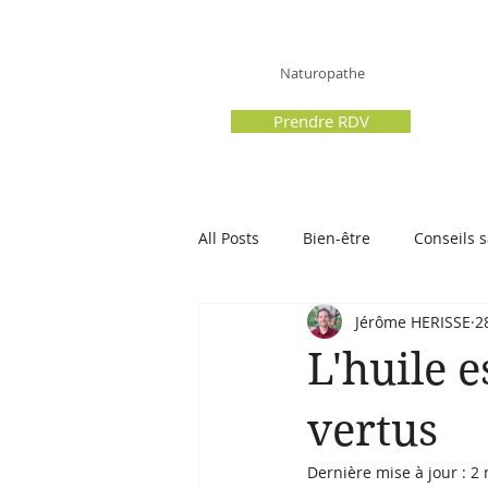
Hérissé Jérôme
Acc
Naturopathe
Prendre RDV
All Posts
Bien-être
Conseils 
Jérôme HERISSE
2
L'huile 
vertus
Dernière mise à jour :
2 