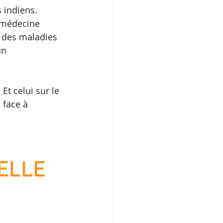
 indiens.  
médecine  
t des maladies 
un 
. Et celui sur le 
 face à 