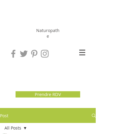
Hérissé
Jérôme
Naturopath
e
Prendre RDV
Post
All Posts