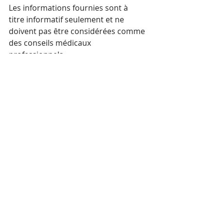
Les informations fournies sont à 
titre informatif seulement et ne 
doivent pas être considérées comme 
des conseils médicaux 
professionnels.
Hérissé Jérôme votre naturopathe et 
magnétiseur passionné
Si vous souhaitez réserver votre 
téléconsultation cliquez 
ici
  ou 
appelez moi au 0684934372 pour un 
suivi en naturopathie ou en 
magnétisme