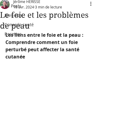
Jérôme HERISSE
All Posts
18 avr. 2024
3 min de lecture
Le foie et les problèmes
Bien-être
de peau
Conseils santé
Recettes
Les liens entre le foie et la peau : 
Comprendre comment un foie 
perturbé peut affecter la santé 
cutanée