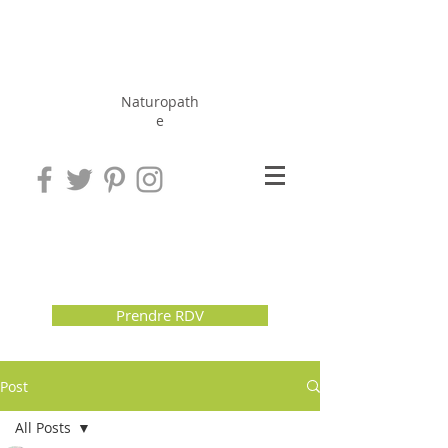
Hérissé
Jérôme
Naturopath
e
Prendre RDV
Post
All Posts