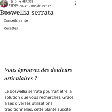
Jérôme HERISSE
All Posts
8 oct. 2024
12 min de lecture
Boswellia serrata
Bien-être
Conseils santé
Recettes
Vous éprouvez des douleurs 
articulaires ? 
Le boswellia serrata pourrait être la 
solution que vous recherchez. Grâce 
à ses diverses utilisations 
traditionnelles, cette plante suscite 