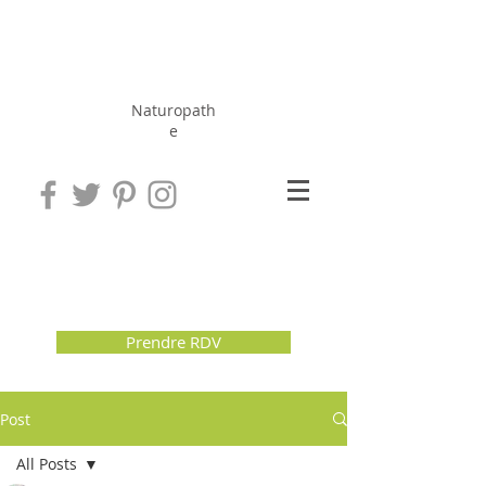
Hérissé
Jérôme
Naturopath
e
Prendre RDV
Post
All Posts