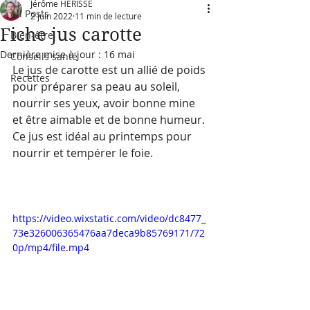
Jérôme HERISSE
All Posts
2 juin 2022
11 min de lecture
Fiche jus carotte
Bien-être
Dernière mise à jour :
16 mai
Conseils santé
Le jus de carotte est un allié de poids 
Recettes
pour préparer sa peau au soleil, 
nourrir ses yeux, avoir bonne mine 
et être aimable et de bonne humeur. 
Ce jus est idéal au printemps pour 
nourrir et tempérer le foie.
https://video.wixstatic.com/video/dc8477_
73e326006365476aa7deca9b85769171/72
0p/mp4/file.mp4