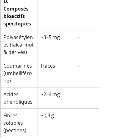
D. 
Composés 
bioactifs 
spécifiques
Polyacétylèn
~3–5 mg
-
es (falcarinol 
& dérivés)
Coumarines 
traces
-
(umbelliféro
ne)
Acides 
~2–4 mg
-
phénoliques
Fibres 
~0,3 g
-
solubles 
(pectines)