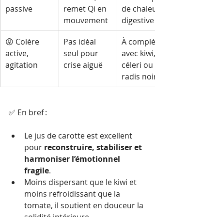
passive
remet Qi en 
de chaleur 
mouvement
digestive
😡 Colère 
Pas idéal 
À compléter 
active, 
seul pour 
avec kiwi, 
agitation
crise aiguë
céleri ou 
radis noir
✅ En bref :
Le jus de carotte est excellent 
pour 
reconstruire, stabiliser et 
harmoniser l’émotionnel 
fragile
.
Moins dispersant que le kiwi et 
moins refroidissant que la 
tomate, il soutient en douceur la 
solidité intérieure.