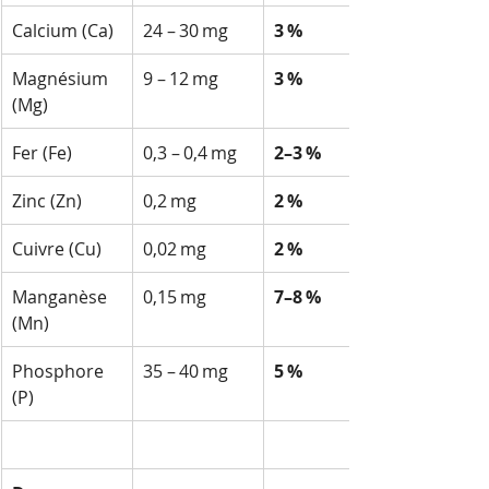
Calcium (Ca)
24 – 30 mg
3 %
Magnésium 
9 – 12 mg
3 %
(Mg)
Fer (Fe)
0,3 – 0,4 mg
2–3 %
Zinc (Zn)
0,2 mg
2 %
Cuivre (Cu)
0,02 mg
2 %
Manganèse 
0,15 mg
7–8 %
(Mn)
Phosphore 
35 – 40 mg
5 %
(P)