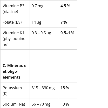
Vitamine B3 
0,7 mg
4,5 %
(niacine)
Folate (B9)
14 µg
7 %
Vitamine K1 
0,3 – 0,5 µg
0,5–1 %
(phylloquino
ne)
C. Minéraux 
et oligo-
éléments
Potassium 
315 – 330 mg
15 %
(K)
Sodium (Na)
66 – 70 mg
~
3 %