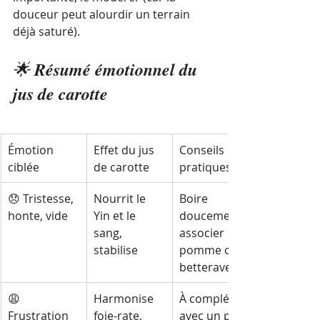
douceur peut alourdir un terrain 
déjà saturé).
🌟 
Résumé émotionnel du 
jus de carotte
Émotion 
Effet du jus 
Conseils 
ciblée
de carotte
pratiques
😞 Tristesse, 
Nourrit le 
Boire 
honte, vide
Yin et le 
doucement, 
sang, 
associer 
stabilise
pomme ou 
betterave
😩 
Harmonise 
À compléter 
Frustration 
foie-rate, 
avec un peu 