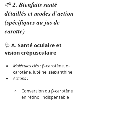
🌱 
2. Bienfaits santé 
détaillés et modes d’action 
(spécifiques au jus de 
carotte)
🩺 
A. Santé oculaire et 
vision crépusculaire
Molécules clés :
 β-carotène, α-
carotène, lutéine, zéaxanthine
Actions :
Conversion du β-carotène 
en rétinol indispensable 
pour la rhodopsine 
(pigment rétinien).
Protection de la macula 