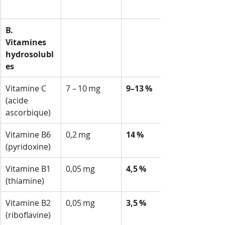
B. 
Vitamines 
hydrosolubl
es
Vitamine C 
7 – 10 mg
9–13 %
(acide 
ascorbique)
Vitamine B6 
0,2 mg
14 %
(pyridoxine)
Vitamine B1 
0,05 mg
4,5 %
(thiamine)
Vitamine B2 
0,05 mg
3,5 %
(riboflavine)