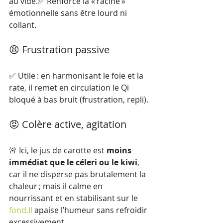
au vide.✅ Renforce la « racine » 
émotionnelle sans être lourd ni 
collant.
😩 Frustration passive
✅ Utile : en harmonisant le foie et la 
rate, il remet en circulation le Qi 
bloqué à bas bruit (frustration, repli).
😡 Colère active, agitation
🚨 Ici, le jus de carotte est 
moins 
immédiat que le céleri ou le kiwi
, 
car il ne disperse pas brutalement la 
chaleur ; mais il calme en 
nourrissant et en stabilisant sur le 
fond.Il
 apaise l’humeur sans refroidir 
excessivement.