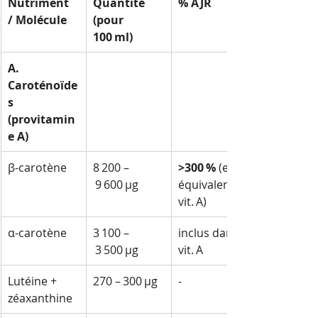
Nutriment 
Quantité 
% AJR
/ Molécule
(pour 
100 ml)
A. 
Caroténoïde
s 
(provitamin
e A)
β-carotène
8 200 –
>300 %
 (en 
 9 600 µg
équivalent 
vit. A)
α-carotène
3 100 –
inclus dans 
 3 500 µg
vit. A
Lutéine + 
270 – 300 µg
-
zéaxanthine