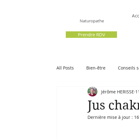
Hérissé Jérôme
Acc
Naturopathe
Prendre RDV
All Posts
Bien-être
Conseils 
Jérôme HERISSE
1
Jus chak
Dernière mise à jour :
16