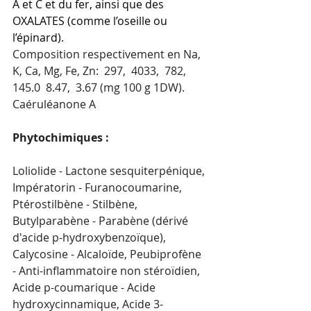
A et C et du fer, ainsi que des 
OXALATES (comme l’oseille ou 
l’épinard).
Composition respectivement en Na, 
K, Ca, Mg, Fe, Zn:  297,  4033,  782,  
145.0  8.47,  3.67 (mg 100 g 1DW). 
Caéruléanone A
Phytochimiques : 
Loliolide - Lactone sesquiterpénique, 
Impératorin - Furanocoumarine, 
Ptérostilbène - Stilbène, 
Butylparabène - Parabène (dérivé 
d'acide p-hydroxybenzoïque), 
Calycosine - Alcaloïde, Peubiprofène 
- Anti-inflammatoire non stéroïdien, 
Acide p-coumarique - Acide 
hydroxycinnamique, Acide 3-