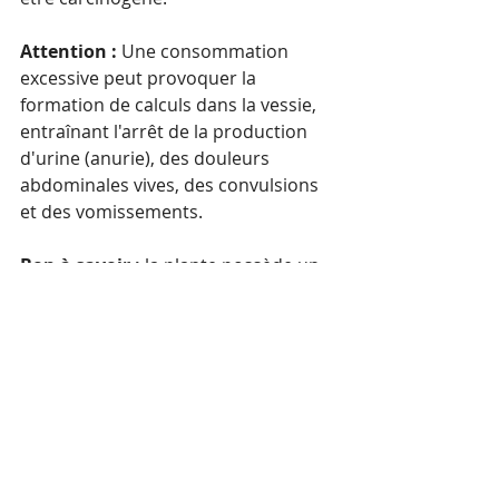
Attention : 
Une consommation 
excessive peut provoquer la 
formation de calculs dans la vessie, 
entraînant l'arrêt de la production 
d'urine (anurie), des douleurs 
abdominales vives, des convulsions 
et des vomissements.
Bon à savoir :
 la plante possède un 
goût acidulé. Une fois bouillie, elle 
perd presque toute la charge 
d'oxalate. Elle est utilisée dans les 
salades. Elle est toxique pour les 
oiseaux. Elle résiste à plusieurs 
herbicides dans les cultures. Les 
bulbes bruts ont été utilisés pour 
traiter le ténia et peut-être d'autres 