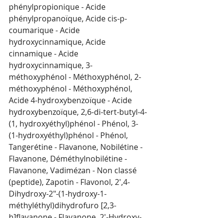
phénylpropionique - Acide 
phénylpropanoïque, Acide cis-p-
coumarique - Acide 
hydroxycinnamique, Acide 
cinnamique - Acide 
hydroxycinnamique, 3-
méthoxyphénol - Méthoxyphénol, 2-
méthoxyphénol - Méthoxyphénol, 
Acide 4-hydroxybenzoïque - Acide 
hydroxybenzoïque, 2,6-di-tert-butyl-4-
(1, hydroxyéthyl)phénol - Phénol, 3-
(1-hydroxyéthyl)phénol - Phénol, 
Tangerétine - Flavanone, Nobilétine - 
Flavanone, Déméthylnobilétine - 
Flavanone, Vadimézan - Non classé 
(peptide), Zapotin - Flavonol, 2',4-
Dihydroxy-2"-(1-hydroxy-1-
méthyléthyl)dihydrofuro [2,3-
h]flavanone - Flavanone, 2'-Hydroxy-