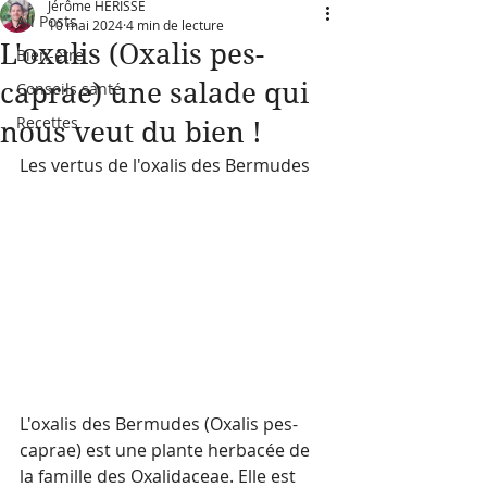
Jérôme HERISSE
All Posts
10 mai 2024
4 min de lecture
L'oxalis (Oxalis pes-
Bien-être
caprae) une salade qui
Conseils santé
Recettes
nous veut du bien !
Les vertus de l'oxalis des Bermudes
L'oxalis des Bermudes (Oxalis pes-
caprae) est une plante herbacée de 
la famille des Oxalidaceae. Elle est 