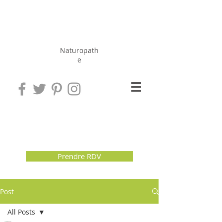
Hérissé
Jérôme
Naturopath
e
Prendre RDV
Post
All Posts