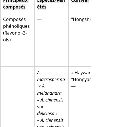
Principaux 
Espèces/Vari
Cultivar
composés
étés
Composés 
—
"Hongshi"
phénoliques 
(flavonol-3-
ols)
A. 
« Hayward »
macrosperma
"Hongyang"
 × A. 
—
melanandra
«
 A. chinensis
var. 
deliciosa »
« 
A. chinensis