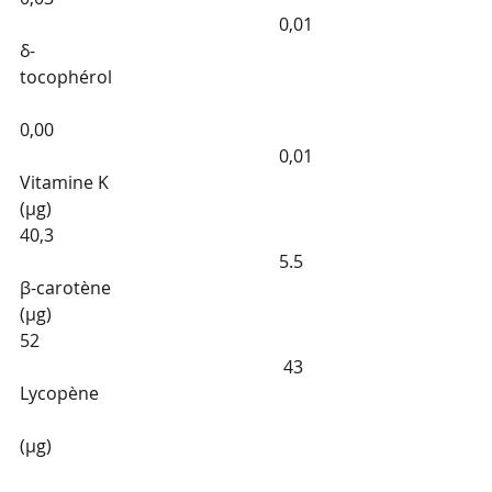
                                                           0,01
δ-
tocophérol                                                  
0,00                                                               
                                                           0,01
Vitamine K 
(µg)                                                 
40,3                                                               
                                                           5.5
β-carotène 
(µg)                                                 
52                                                                  
                                                            43
Lycopène                                                     
(µg)                                                               