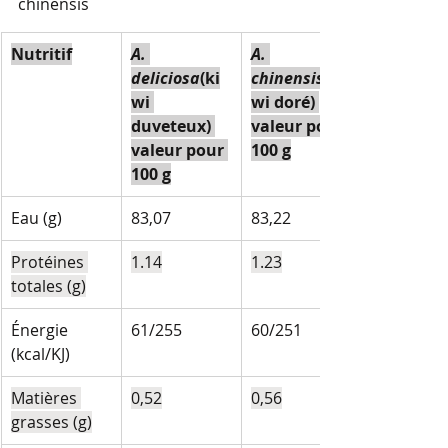
chinensis
Nutritif
A. 
A. 
deliciosa
(ki
chinensis
wi 
wi doré) 
duveteux) 
valeur pour 
valeur pour 
100 g
100 g
Eau (g)
83,07
83,22
Protéines 
1.14
1.23
totales (g)
Énergie 
61/255
60/251
(kcal/KJ)
Matières 
0,52
0,56
grasses (g)