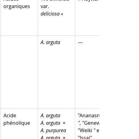
organiques
var. 
deliciosa »
A. arguta
—
Acide 
A. arguta
"Ananasnaja 
phénolique
A. arguta
  ×  
",
 "Genewa 
A. purpurea
"Weiki 
"
 et 
A. arguta
  ×  
"Issai"