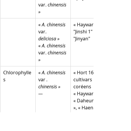
var. 
chinensis 
»
«
 A. chinensis
« Hayward »
var. 
"Jinshi 1" et 
deliciosa »
"Jinyan"
« 
A. chinensis
var. 
chinensis 
»
Chlorophylle
« 
A. chinensis
« Hort 16A »
s
var 
. 
cultivars 
chinensis »
coréens
—
« Hayward 
« Daheung 
», « Haenam 
», « Bidan » 
et « SKK12 »