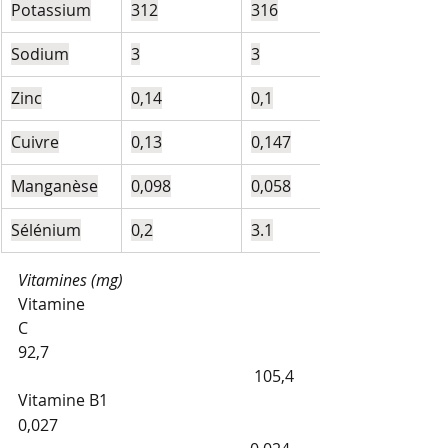
Potassium
312
316
Sodium
3
3
Zinc
0,14
0,1
Cuivre
0,13
0,147
Manganèse
0,098
0,058
Sélénium
0,2
3.1
Vitamines (mg)
Vitamine 
C                                                          
92,7                                                               
                                                           105,4
Vitamine B1
0,027                                                             