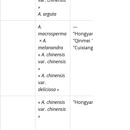
var. 
chinensis 
»
A. arguta
A. 
—
macrosperma
"Hongyang"
 × A. 
"Qinmei 
",
melanandra
"Cuixiang"
« 
A. chinensis
var. 
chinensis 
»
«
 A. chinensis
var. 
deliciosa »
« 
A. chinensis
"Hongyang"
var. 
chinensis 
»