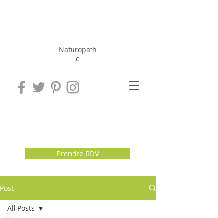
Hérissé
Jérôme
Naturopath
e
Prendre RDV
Post
All Posts