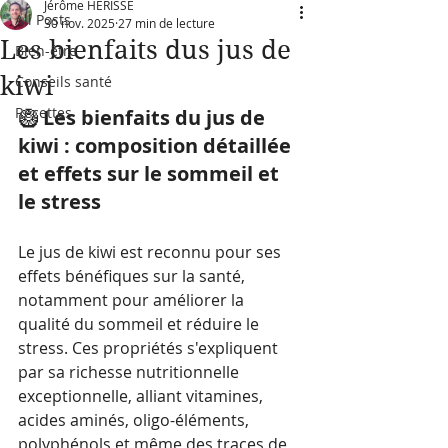
Jérôme HERISSE
All Posts
30 nov. 2025
27 min de lecture
Les bienfaits dus jus de
Bien-être
kiwi
Conseils santé
Recettes
🥝 
Les bienfaits du jus de 
kiwi : composition détaillée 
et effets sur le sommeil et 
le stress
Le jus de kiwi est reconnu pour ses 
effets bénéfiques sur la santé, 
notamment pour améliorer la 
qualité du sommeil et réduire le 
stress. Ces propriétés s'expliquent 
par sa richesse nutritionnelle 
exceptionnelle, alliant vitamines, 
acides aminés, oligo-éléments, 
polyphénols et même des traces de 