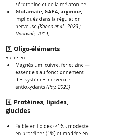
sérotonine et de la mélatonine.
Glutamate
, 
GABA
, 
arginine
, 
impliqués dans la régulation 
nerveuse.
(Kanon et al., 2023 ; 
Noorwali, 2019)
3️⃣ 
Oligo-éléments
Riche en :
Magnésium, cuivre, fer et zinc — 
essentiels au fonctionnement 
des systèmes nerveux et 
antioxydants.
(Ray, 2025)
4️⃣ 
Protéines, lipides, 
glucides
Faible en lipides (<1%), modeste 
en protéines (1%) et modéré en 