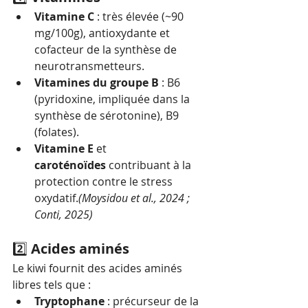
Vitamine C
 : très élevée (~90 
mg/100g), antioxydante et 
cofacteur de la synthèse de 
neurotransmetteurs.
Vitamines du groupe B
 : B6 
(pyridoxine, impliquée dans la 
synthèse de sérotonine), B9 
(folates).
Vitamine E
 et 
caroténoïdes
 contribuant à la 
protection contre le stress 
oxydatif.
(Moysidou et al., 2024 ; 
Conti, 2025)
2️⃣ 
Acides aminés
Le kiwi fournit des acides aminés 
libres tels que :
Tryptophane
 : précurseur de la 