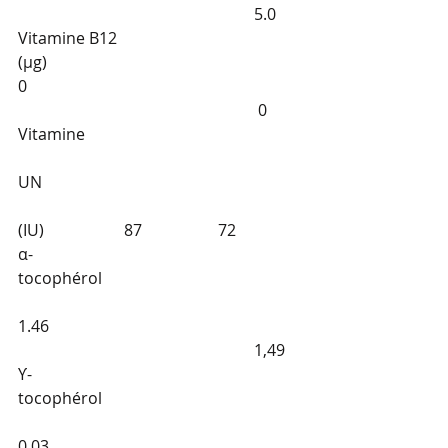
                                                           5.0
Vitamine B12 
(µg)                                            
0                                                                    
                                                            0
Vitamine                                                      
UN                                                                 
(IU)                    87                   72
α-
tocophérol                                                  
1.46                                                               
                                                           1,49
ϒ-
tocophérol                                                  
0,03                                                               