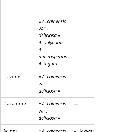
«
 A. chinensis
—
var 
. 
—
deliciosa »
—
A. polygame
—
A. 
macrosperma
A. arguta
Flavone
«
 A. chinensis
—
var. 
deliciosa »
Flavanone
«
 A. chinensis
—
var. 
deliciosa »
Acides 
«
 A. chinensis
« Hayward »